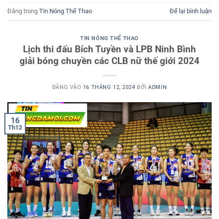
Đăng trong
Tin Nóng Thể Thao
Để lại bình luận
TIN NÓNG THỂ THAO
Lịch thi đấu Bích Tuyền và LPB Ninh Bình
giải bóng chuyền các CLB nữ thế giới 2024
ĐĂNG VÀO
16 THÁNG 12, 2024
BỞI
ADMIN
16
Th12