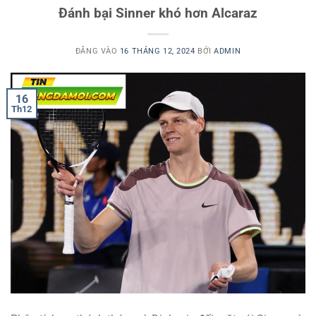
Đánh bại Sinner khó hơn Alcaraz
ĐĂNG VÀO
16 THÁNG 12, 2024
BỞI
ADMIN
16
Th12