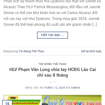
Phân tích sự thách thức mà Djokovic đối mặt với Sinner và
Alcaraz Theo HLV Patrick Mouratoglou, đối đầu với Jannik
Sinner có thể còn khó khăn hơn so với Carlos Alcaraz đối
với các tay vợt như Djokovic. Trong mùa giải 2024, Jannik
Sinner đã thể hiện phong độ xuất sắc khi giành chiến […]
TIẾP TỤC ĐỌC
→
Đăng trong
Tin Nóng Thể Thao
Để lại bình luận
TIN NÓNG THỂ THAO
HLV Phạm Văn Long chia tay HCĐG Lào Cai
chỉ sau 8 tháng
ĐĂNG VÀO
16 THÁNG 12, 2024
BỞI
ADMIN
16