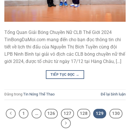
Tổng Quan Giải Bóng Chuyền Nữ CLB Thế Giới 2024
TinBongDaMoi.com mang đến cho bạn đọc thông tin chi
tiết về lịch thi đấu của Nguyễn Thị Bích Tuyền cùng đội
LPB Ninh Bình tại giải vô địch các CLB bóng chuyền nữ thế
giới 2024, được tổ chức từ ngày 17/12 tại Hàng Châu, […]
TIẾP TỤC ĐỌC
→
Đăng trong
Tin Nóng Thể Thao
Để lại bình luận
1
…
126
127
128
129
130