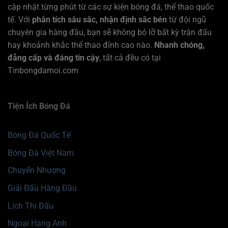
cập nhật từng phút từ các sự kiện bóng đá, thể thao quốc
tế. Với
phân tích sâu sắc, nhận định sắc bén
từ đội ngũ
chuyên gia hàng đầu, bạn sẽ không bỏ lỡ bất kỳ trận đấu
hay khoảnh khắc thể thao đỉnh cao nào.
Nhanh chóng,
đẳng cấp và đáng tin cậy
, tất cả đều có tại
Tinbongdamoi.com
Tiện Ích Bóng Đá
Bóng Đá Quốc Tế
Bóng Đá Việt Nam
Chuyển Nhượng
Giải Đấu Hàng Đầu
Lịch Thi Đấu
Ngoại Hạng Anh