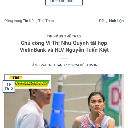
TIẾP TỤC ĐỌC
→
Đăng trong
Tin Nóng Thể Thao
Để lại bình luận
TIN NÓNG THỂ THAO
Chủ công Vi Thị Như Quỳnh tái hợp
VietinBank và HLV Nguyễn Tuấn Kiệt
ĐĂNG VÀO
16 THÁNG 12, 2024
BỞI
ADMIN
16
Th12