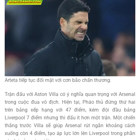
Arteta tiếp tục đối mặt với cơn bão chấn thương.
Trận đấu với Aston Villa có ý nghĩa quan trọng với Arsenal
trong cuộc đua vô địch. Hiện tại, Pháo thủ đứng thứ hai
trên bảng xếp hạng với 47 điểm, kém đội đầu bảng
Liverpool 7 điểm nhưng thi đấu ít hơn một trận. Một chiến
thắng trước Villa sẽ giúp Arsenal rút ngắn khoảng cách
xuống còn 4 điểm, tạo áp lực lớn lên Liverpool trong phần