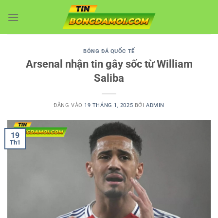
Bỏ
qua
nội
dung
BÓNG ĐÁ QUỐC TẾ
Arsenal nhận tin gây sốc từ William
Saliba
ĐĂNG VÀO
19 THÁNG 1, 2025
BỞI
ADMIN
19
Th1