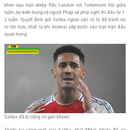
kheo sau trận derby Bắc London với Tottenham hồi giữa
tuần, dự kiến trung vệ người Pháp sẽ phải nghỉ thi đấu từ 1-
2 tuần. Quyết định giữ Saliba ngoài sân cỏ là để tránh rủi
ro lớn hơn, nhất là khi Arsenal sắp bước vào loạt trận đấu
quan trọng.
Saliba đã bị căng cơ gân khoeo.
Trước sự vắng mặt của Saliba, HLV Mikel Arteta đã có