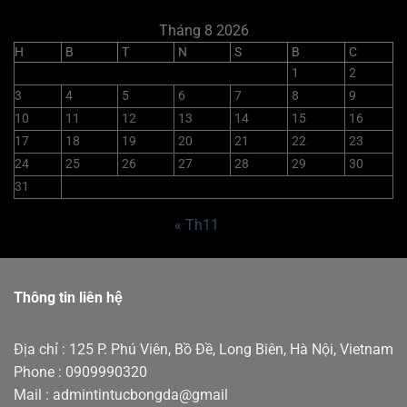
Tháng 8 2026
H
B
T
N
S
B
C
1
2
3
4
5
6
7
8
9
10
11
12
13
14
15
16
17
18
19
20
21
22
23
24
25
26
27
28
29
30
31
« Th11
Thông tin liên hệ
Địa chỉ : 125 P. Phú Viên, Bồ Đề, Long Biên, Hà Nội, Vietnam
Phone : 0909990320
Mail : admintintucbongda@gmail