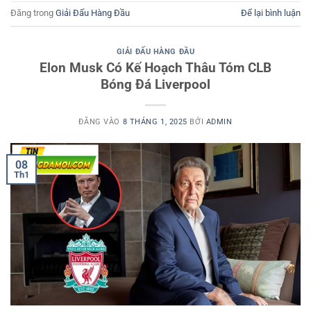
Đăng trong
Giải Đấu Hàng Đầu
Để lại bình luận
GIẢI ĐẤU HÀNG ĐẦU
Elon Musk Có Kế Hoạch Thâu Tóm CLB
Bóng Đá Liverpool
ĐĂNG VÀO
8 THÁNG 1, 2025
BỞI
ADMIN
08
Th1