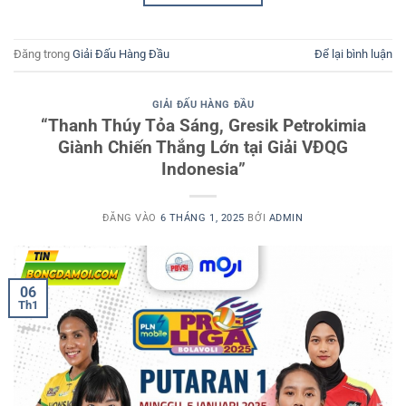
Đăng trong
Giải Đấu Hàng Đầu
Để lại bình luận
GIẢI ĐẤU HÀNG ĐẦU
“Thanh Thúy Tỏa Sáng, Gresik Petrokimia
Giành Chiến Thắng Lớn tại Giải VĐQG
Indonesia”
ĐĂNG VÀO
6 THÁNG 1, 2025
BỞI
ADMIN
06
Th1