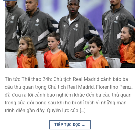
Tin tức Thể thao 24h: Chủ tịch Real Madrid cảnh báo ba
cầu thủ quan trọng Chủ tịch Real Madrid, Florentino Perez,
đã đưa ra lời cảnh báo nghiêm khắc đến ba cầu thủ quan
trọng của đội bóng sau khi họ bị chỉ trích vì những màn
trình diễn gần đây. Quyền lực của […]
TIẾP TỤC ĐỌC
→