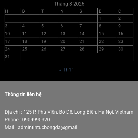
Tháng 8 2026
H
B
T
N
S
B
C
1
2
3
4
5
6
7
8
9
10
11
12
13
14
15
16
17
18
19
20
21
22
23
24
25
26
27
28
29
30
31
« Th11
Thông tin liên hệ
Địa chỉ : 125 P. Phú Viên, Bồ Đề, Long Biên, Hà Nội, Vietnam
Phone : 0909990320
Mail : admintintucbongda@gmail