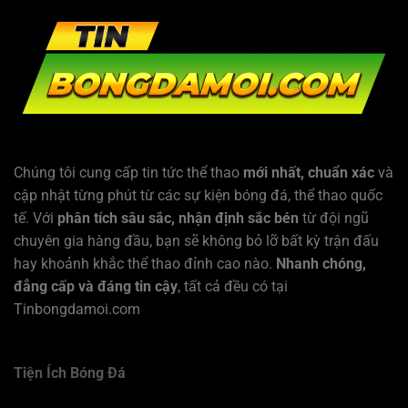
Chúng tôi cung cấp tin tức thể thao
mới nhất, chuẩn xác
và
cập nhật từng phút từ các sự kiện bóng đá, thể thao quốc
tế. Với
phân tích sâu sắc, nhận định sắc bén
từ đội ngũ
chuyên gia hàng đầu, bạn sẽ không bỏ lỡ bất kỳ trận đấu
hay khoảnh khắc thể thao đỉnh cao nào.
Nhanh chóng,
đẳng cấp và đáng tin cậy
, tất cả đều có tại
Tinbongdamoi.com
Tiện Ích Bóng Đá