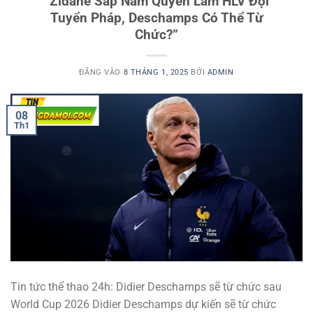
“Zidane Sắp Nắm Quyền Làm HLV Đội
Tuyển Pháp, Deschamps Có Thể Từ
Chức?”
ĐĂNG VÀO
8 THÁNG 1, 2025
BỞI
ADMIN
08
Th1
Tin tức thể thao 24h: Didier Deschamps sẽ từ chức sau
World Cup 2026 Didier Deschamps dự kiến sẽ từ chức