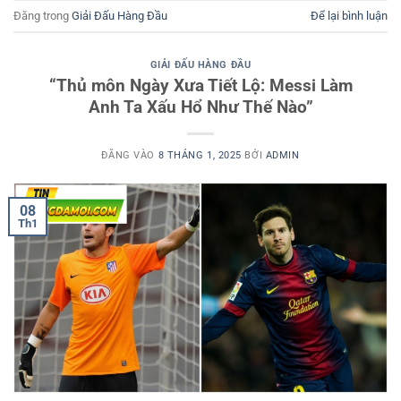
Đăng trong
Giải Đấu Hàng Đầu
Để lại bình luận
GIẢI ĐẤU HÀNG ĐẦU
“Thủ môn Ngày Xưa Tiết Lộ: Messi Làm
Anh Ta Xấu Hổ Như Thế Nào”
ĐĂNG VÀO
8 THÁNG 1, 2025
BỞI
ADMIN
08
Th1