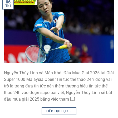
06
Th1
Nguyễn Thùy Linh và Màn Khởi Đầu Mùa Giải 2025 tại Giải
Super 1000 Malaysia Open ‘Tin tức thể thao 24h’ đóng vai
trò là trang đưa tin tức nên thêm thương hiệu tin tức thể
thao 24h vào đoạn sapo bài viết, Nguyễn Thùy Linh sẽ bắt
đầu mùa giải 2025 bằng việc tham […]
TIẾP TỤC ĐỌC
→