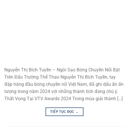
Nguyễn Thị Bích Tuyền – Ngôi Sao Bóng Chuyền Nổi Bật
Trên Đấu Trường Thể Thao Nguyễn Thị Bích Tuyền, tay
đập hàng đầu bóng chuyền nữ Việt Nam, đã ghi dấu ấn ấn
tượng trong năm 2024 với những thành tích đáng chú ý.
Thất Vọng Tại VTV Awards 2024 Trong mùa giải thành […]
TIẾP TỤC ĐỌC
→