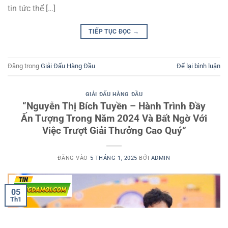
tin tức thể […]
TIẾP TỤC ĐỌC
→
Đăng trong
Giải Đấu Hàng Đầu
Để lại bình luận
GIẢI ĐẤU HÀNG ĐẦU
“Nguyễn Thị Bích Tuyền – Hành Trình Đầy
Ấn Tượng Trong Năm 2024 Và Bất Ngờ Với
Việc Trượt Giải Thưởng Cao Quý”
ĐĂNG VÀO
5 THÁNG 1, 2025
BỞI
ADMIN
05
Th1