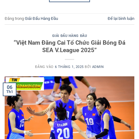
Đăng trong
Giải Đấu Hàng Đầu
Để lại bình luận
GIẢI ĐẤU HÀNG ĐẦU
“Việt Nam Đăng Cai Tổ Chức Giải Bóng Đá
SEA V.League 2025”
ĐĂNG VÀO
6 THÁNG 1, 2025
BỞI
ADMIN
06
Th1