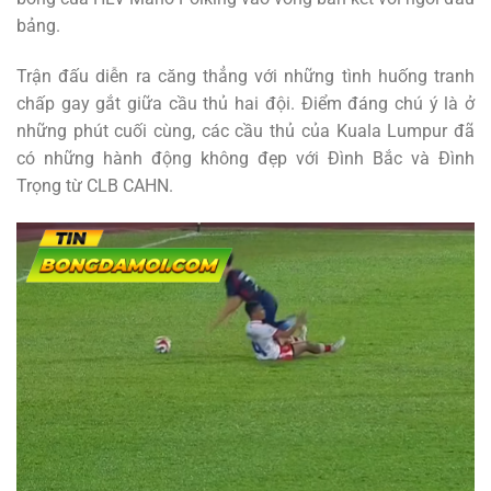
bảng.
Trận đấu diễn ra căng thẳng với những tình huống tranh
chấp gay gắt giữa cầu thủ hai đội. Điểm đáng chú ý là ở
những phút cuối cùng, các cầu thủ của Kuala Lumpur đã
có những hành động không đẹp với Đình Bắc và Đình
Trọng từ CLB CAHN.