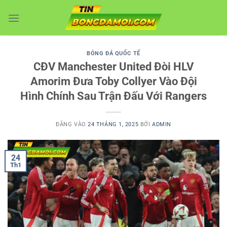
Bỏ
qua
nội
dung
BÓNG ĐÁ QUỐC TẾ
CĐV Manchester United Đòi HLV
Amorim Đưa Toby Collyer Vào Đội
Hình Chính Sau Trận Đấu Với Rangers
ĐĂNG VÀO
24 THÁNG 1, 2025
BỞI
ADMIN
24
Th1