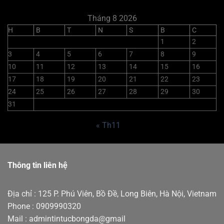
Tháng 8 2026
H
B
T
N
S
B
C
1
2
3
4
5
6
7
8
9
10
11
12
13
14
15
16
17
18
19
20
21
22
23
24
25
26
27
28
29
30
31
« Th11
Thông tin liên hệ
Địa chỉ : 125 P. Phú Viên, Bồ Đề, Long Biên, Hà Nội, Vietnam
Phone : 0909990320
Mail : admintintucbongda@gmail