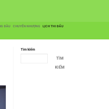
NG ĐẦU
CHUYỂN NHƯỢNG
LỊCH THI ĐẤU
Tìm kiếm
TÌM
KIẾM