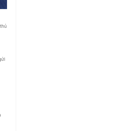
 thủ
gửi
9