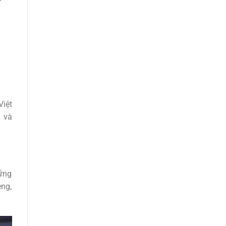
h
Việt
n và
hững
eng,