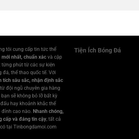
g tôi cung cấp tin tức thể
Tiện Ích Bóng Đá
o
mới nhất, chuẩn xác
và cập
 từng phút từ các sự kiện
 đá, thể thao quốc tế. Với
 tích sâu sắc, nhận định sắc
từ đội ngũ chuyên gia hàng
 bạn sẽ không bỏ lỡ bất kỳ
 đấu hay khoảnh khắc thể
 đỉnh cao nào.
Nhanh chóng,
 cấp và đáng tin cậy
, tất cả
 có tại Tinbongdamoi.com