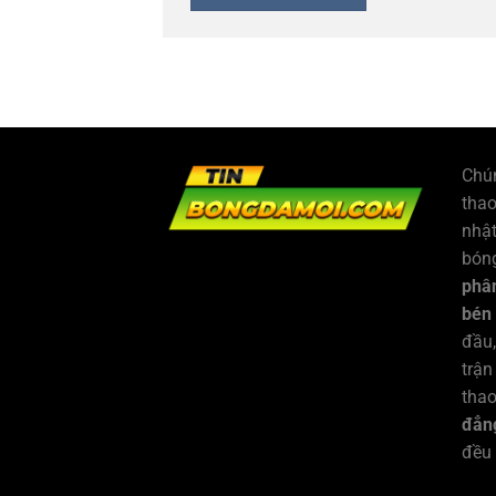
Chún
tha
nhật
bóng
phân
bén
đầu,
trận
thao
đẳng
đều