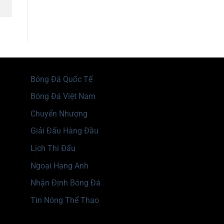
Bóng Đá Quốc Tế
Bóng Đá Việt Nam
Chuyển Nhượng
Giải Đấu Hàng Đầu
Lịch Thi Đấu
Ngoại Hạng Anh
Nhận Định Bóng Đá
Tin Nóng Thể Thao