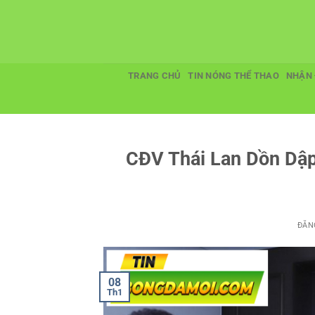
Bỏ
qua
nội
dung
TRANG CHỦ
TIN NÓNG THỂ THAO
NHẬN 
CĐV Thái Lan Dồn Dập
ĐĂN
08
Th1