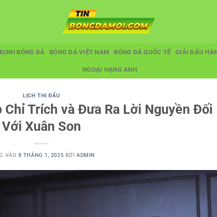
ĐỊNH BÓNG ĐÁ
BÓNG ĐÁ VIỆT NAM
BÓNG ĐÁ QUỐC TẾ
GIẢI ĐẤU HÀ
NGOẠI HẠNG ANH
LỊCH THI ĐẤU
 Chỉ Trích và Đưa Ra Lời Nguyền Đối
Với Xuân Son
G VÀO
8 THÁNG 1, 2025
BỞI
ADMIN