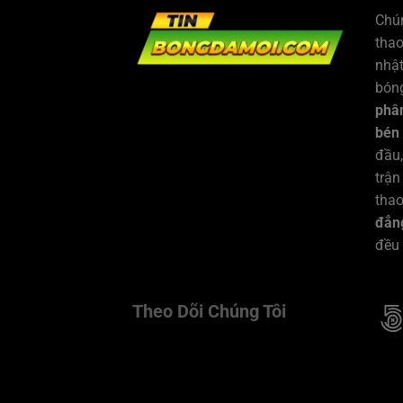
Chún
tha
nhật
bóng
phân
bén
đầu,
trận
thao
đẳng
đều
Theo Dõi Chúng Tôi