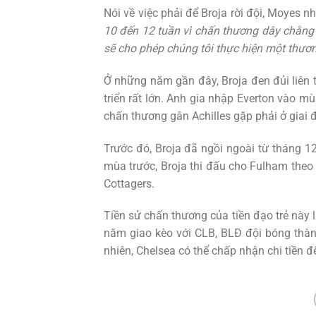
Nói về việc phải để Broja rời đội, Moyes 
10 đến 12 tuần vì chấn thương dây chằng 
sẽ cho phép chúng tôi thực hiện một thươn
Ở những năm gần đây, Broja đen đủi liên 
triển rất lớn. Anh gia nhập Everton vào m
chấn thương gân Achilles gặp phải ở giai đ
Trước đó, Broja đã ngồi ngoài từ tháng 
mùa trước, Broja thi đấu cho Fulham theo
Cottagers.
Tiền sử chấn thương của tiền đạo trẻ này l
năm giao kèo với CLB, BLĐ đội bóng thàn
nhiên, Chelsea có thể chấp nhận chi tiền đ