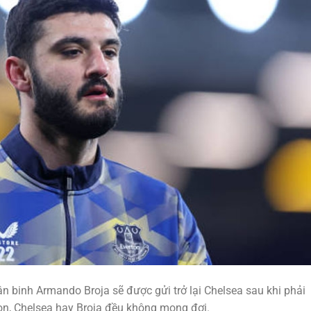
 binh Armando Broja sẽ được gửi trở lại Chelsea sau khi phải
ton, Chelsea hay Broja đều không mong đợi.