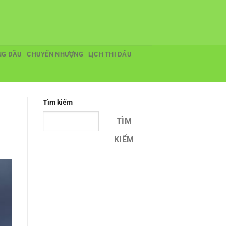
NG ĐẦU
CHUYỂN NHƯỢNG
LỊCH THI ĐẤU
Tìm kiếm
TÌM
KIẾM