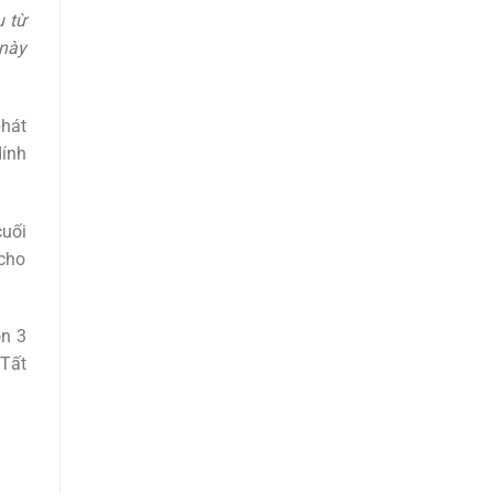
u từ
 này
phát
dính
cuối
 cho
òn 3
 Tất