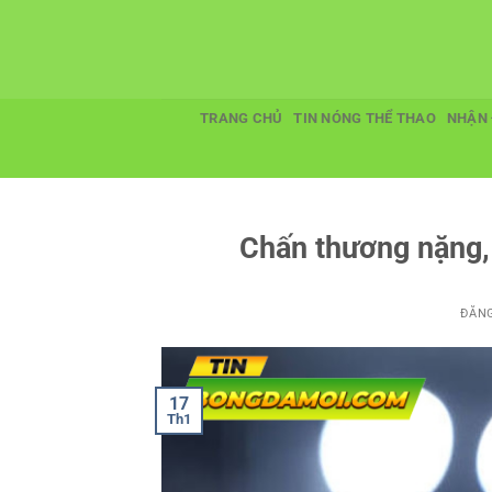
Bỏ
qua
nội
dung
TRANG CHỦ
TIN NÓNG THỂ THAO
NHẬN 
Chấn thương nặng, 
ĐĂN
17
Th1