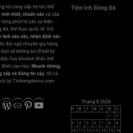
g tôi cung cấp tin tức thể
Tiện Ích Bóng Đá
o
mới nhất, chuẩn xác
và cập
 từng phút từ các sự kiện
 đá, thể thao quốc tế. Với
 tích sâu sắc, nhận định sắc
từ đội ngũ chuyên gia hàng
 bạn sẽ không bỏ lỡ bất kỳ
 đấu hay khoảnh khắc thể
 đỉnh cao nào.
Nhanh chóng,
 cấp và đáng tin cậy
, tất cả
 có tại Tinbongdamoi.com
500px
WordPress
Liên kết
Pinterest
Youtube
Tháng 8 2026
H
B
T
N
S
B
C
1
2
3
4
5
6
7
8
9
10
11
12
13
14
15
16