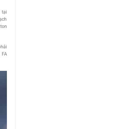
 tại
mạch
ston
phải
3 FA