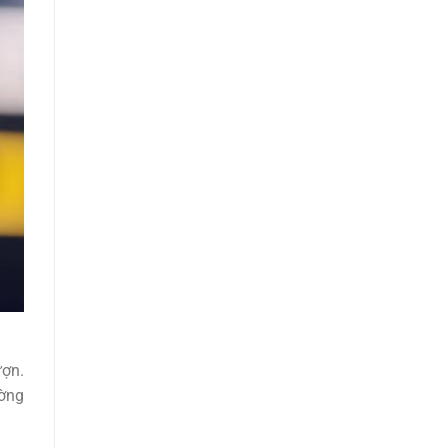
ượn.
ường