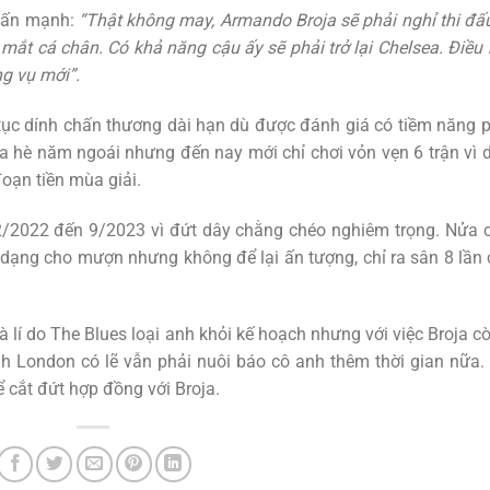
nhấn mạnh:
“Thật không may, Armando Broja sẽ phải nghỉ thi đấ
mắt cá chân. Có khả năng cậu ấy sẽ phải trở lại Chelsea. Điều
g vụ mới”.
tục dính chấn thương dài hạn dù được đánh giá có tiềm năng 
ùa hè năm ngoái nhưng đến nay mới chỉ chơi vỏn vẹn 6 trận vì 
oạn tiền mùa giải.
12/2022 đến 9/2023 vì đứt dây chằng chéo nghiêm trọng. Nửa 
 dạng cho mượn nhưng không để lại ấn tượng, chỉ ra sân 8 lần
à lí do The Blues loại anh khỏi kế hoạch nhưng với việc Broja c
h London có lẽ vẫn phải nuôi báo cô anh thêm thời gian nữa.
ể cắt đứt hợp đồng với Broja.