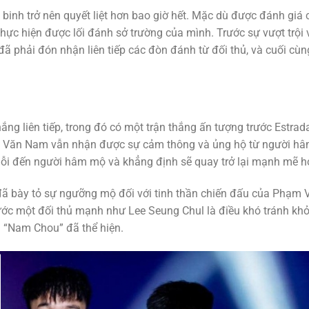
 binh trở nên quyết liệt hơn bao giờ hết. Mặc dù được đánh giá 
ực hiện được lối đánh sở trường của mình. Trước sự vượt trội 
 phải đón nhận liên tiếp các đòn đánh từ đối thủ, và cuối cùn
hắng liên tiếp, trong đó có một trận thắng ấn tượng trước Estrad
ạm Văn Nam vẫn nhận được sự cảm thông và ủng hộ từ người h
n lỗi đến người hâm mộ và khẳng định sẽ quay trở lại mạnh mẽ h
 bày tỏ sự ngưỡng mộ đối với tinh thần chiến đấu của Phạm 
ước một đối thủ mạnh như Lee Seung Chul là điều khó tránh khỏ
à “Nam Chou” đã thể hiện.