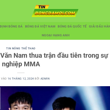
ĐỊNH BÓNG ĐÁ
BÓNG ĐÁ VIỆT NAM
BÓNG ĐÁ QUỐC TẾ
GIẢI ĐẤU HÀ
NGOẠI HẠNG ANH
TIN NÓNG THỂ THAO
Văn Nam thua trận đầu tiên trong sự
nghiệp MMA
 VÀO
16 THÁNG 12, 2024
BỞI
ADMIN