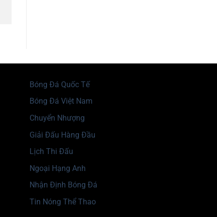
Bóng Đá Quốc Tế
Bóng Đá Việt Nam
Chuyển Nhượng
Giải Đấu Hàng Đầu
Lịch Thi Đấu
Ngoại Hạng Anh
Nhận Định Bóng Đá
Tin Nóng Thể Thao