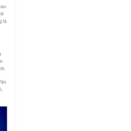
cao
về
g là
a
âm
ơn.
Văn
i,