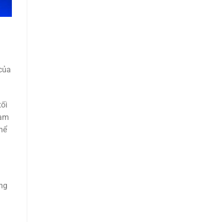
của
tối
Nam
hể
ăng