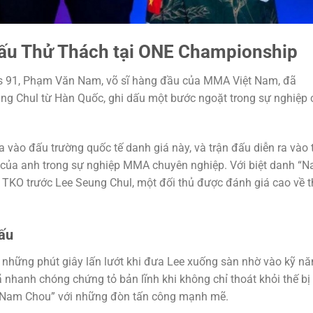
ấu Thử Thách tại ONE Championship
ts 91, Phạm Văn Nam, võ sĩ hàng đầu của MMA Việt Nam, đã
ung Chul từ Hàn Quốc, ghi dấu một bước ngoặt trong sự nghiệp 
vào đấu trường quốc tế danh giá này, và trận đấu diễn ra vào 
 của anh trong sự nghiệp MMA chuyên nghiệp. Với biệt danh “
a TKO trước Lee Seung Chul, một đối thủ được đánh giá cao về t
ấu
những phút giây lấn lướt khi đưa Lee xuống sàn nhờ vào kỹ n
đã nhanh chóng chứng tỏ bản lĩnh khi không chỉ thoát khỏi thế bị
 “Nam Chou” với những đòn tấn công mạnh mẽ.