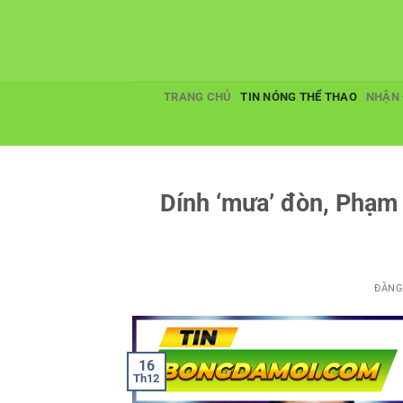
Bỏ
qua
nội
dung
TRANG CHỦ
TIN NÓNG THỂ THAO
NHẬN 
Dính ‘mưa’ đòn, Phạm 
ĐĂNG
16
Th12