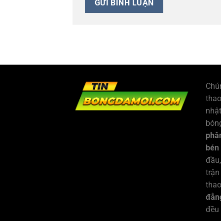
Chún
tha
nhật
bóng
phân
bén
đầu,
trận
thao
đẳng
đều