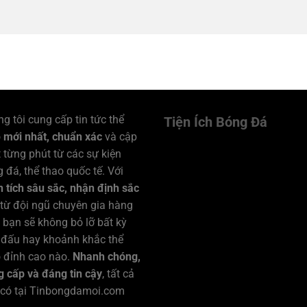
g tôi cung cấp tin tức thể
Tiện Ích Bóng Đá
o
mới nhất, chuẩn xác
và cập
 từng phút từ các sự kiện
 đá, thể thao quốc tế. Với
 tích sâu sắc, nhận định sắc
từ đội ngũ chuyên gia hàng
 bạn sẽ không bỏ lỡ bất kỳ
 đấu hay khoảnh khắc thể
 đỉnh cao nào.
Nhanh chóng,
 cấp và đáng tin cậy
, tất cả
 có tại Tinbongdamoi.com