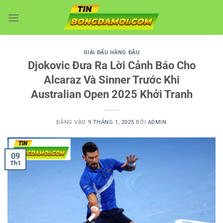
Bỏ
qua
nội
dung
GIẢI ĐẤU HÀNG ĐẦU
Djokovic Đưa Ra Lời Cảnh Báo Cho
Alcaraz Và Sinner Trước Khi
Australian Open 2025 Khởi Tranh
ĐĂNG VÀO
9 THÁNG 1, 2025
BỞI
ADMIN
09
Th1