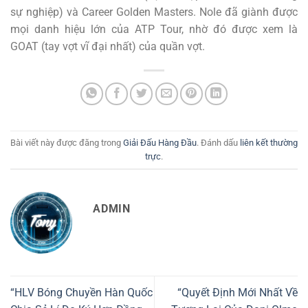
sự nghiệp) và Career Golden Masters. Nole đã giành được
mọi danh hiệu lớn của ATP Tour, nhờ đó được xem là
GOAT (tay vợt vĩ đại nhất) của quần vợt.
Bài viết này được đăng trong
Giải Đấu Hàng Đầu
. Đánh dấu
liên kết thường
trực
.
ADMIN
“HLV Bóng Chuyền Hàn Quốc
“Quyết Định Mới Nhất Về