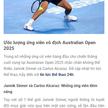
Ước lượng ứng viên vô địch Australian Open
2025
Trong số những ứng cử viên hàng đầu cho chiến thắng
cuối cùng tại Australian Open 2025 chắc chắn không thể
thiếu Jannik Sinner và Carlos Alcaraz. Để cập nhật tin tức
thể thao, hãy đến với
tin tức thể thao 24h
.
Jannik Sinner và Carlos Alcaraz: Những ứng viên tiềm
năng
Tay vợt số 1 thế giới Jannik Sinner, người thống trị tuyệt
đối mùa giải vừa qua trên mặt sân cứng, sẽ lần đầu tiên