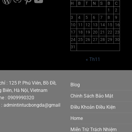
H
B
T
N
S
B
C
1
2
3
4
5
6
7
8
9
10
11
12
13
14
15
16
17
18
19
20
21
22
23
24
25
26
27
28
29
30
31
« Th11
chỉ : 125 P. Phú Viên, Bồ Đề,
Blog
 Biên, Hà Nội, Vietnam
Chính Sách Bảo Mật
ne : 0909990320
l : admintintucbongda@gmail
Điều Khoản Điều Kiện
Home
Miễn Trừ Trách Nhiệm