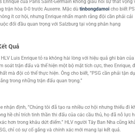
s Enrique của Paris Saint-Germain không giấu nổi sự thất vọng 
g trận hòa 0-0 trước Auxerre. Mặc dù
tinbongdamoi
cho biết P
không ít cơ hội, nhưng Enrique nhấn mạnh rằng đội cần phải cải
cuộc đối đầu quan trọng với Salzburg tại vòng phân hạng
Kết Quả
 HLV Luis Enrique tỏ ra không hài lòng với hiệu quả ghi bàn của
m soát trận đấu và thể hiện một bộ mặt tích cực, theo Enrique, 
nhất mà đội có thể thực hiện. Ông cho biết, “PSG cần phải tận d
thắng trong những trận đấu quan trọng.”
ue nhận định, “Chúng tôi đã tạo ra nhiều cơ hội nhưng thiếu đi k
 hề chỉ trích tinh thần thi đấu của các cầu thủ, họ đã nỗ lực h
h xác hơn trong khâu dứt điểm.” HLV người Tây Ban Nha cũng kh
G, chỉ có sự cố gắng và chính xác mới mang lại kết quả.