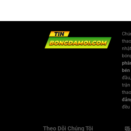
Chún
tha
nhật
bóng
phân
bén
đầu,
trận
thao
đẳng
đều
Theo Dõi Chúng Tôi