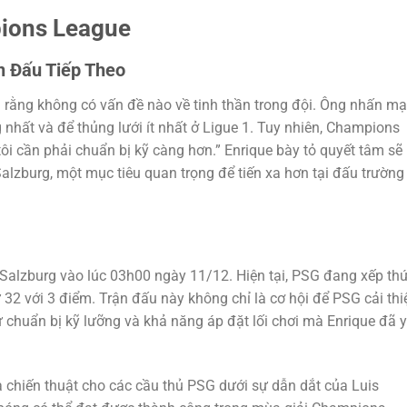
ions League
n Đấu Tiếp Theo
nh rằng không có vấn đề nào về tinh thần trong đội. Ông nhấn mạ
 nhất và để thủng lưới ít nhất ở Ligue 1. Tuy nhiên, Champions
i cần phải chuẩn bị kỹ càng hơn.” Enrique bày tỏ quyết tâm sẽ
Salzburg, một mục tiêu quan trọng để tiến xa hơn tại đấu trường
alzburg vào lúc 03h00 ngày 11/12. Hiện tại, PSG đang xếp th
 32 với 3 điểm. Trận đấu này không chỉ là cơ hội để PSG cải thi
sự chuẩn bị kỹ lưỡng và khả năng áp đặt lối chơi mà Enrique đã 
 và chiến thuật cho các cầu thủ PSG dưới sự dẫn dắt của Luis