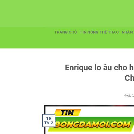
Bỏ
qua
nội
dung
TRANG CHỦ
TIN NÓNG THỂ THAO
NHẬN 
Enrique lo âu cho 
Ch
ĐĂNG
18
Th12