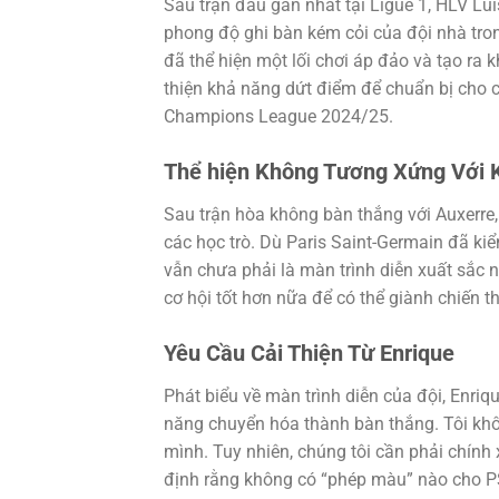
Sau trận đấu gần nhất tại Ligue 1, HLV Lui
phong độ ghi bàn kém cỏi của đội nhà tron
đã thể hiện một lối chơi áp đảo và tạo ra 
thiện khả năng dứt điểm để chuẩn bị cho 
Champions League 2024/25.
Thể hiện Không Tương Xứng Với 
Sau trận hòa không bàn thắng với Auxerre,
các học trò. Dù Paris Saint-Germain đã kiể
vẫn chưa phải là màn trình diễn xuất sắc 
cơ hội tốt hơn nữa để có thể giành chiến 
Yêu Cầu Cải Thiện Từ Enrique
Phát biểu về màn trình diễn của đội, Enriq
năng chuyển hóa thành bàn thắng. Tôi không
mình. Tuy nhiên, chúng tôi cần phải chín
định rằng không có “phép màu” nào cho PS