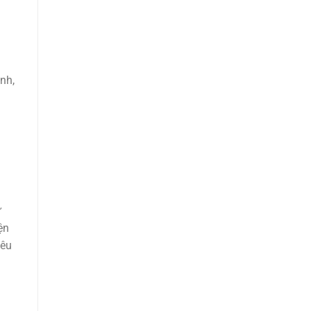
nh,
ứ
ện
yêu