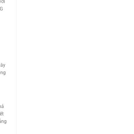
với
SG
đây
ụng
hả
ết
ẳng