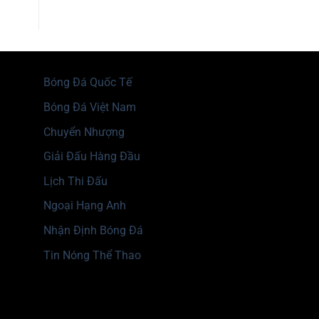
Bóng Đá Quốc Tế
Bóng Đá Việt Nam
Chuyển Nhượng
Giải Đấu Hàng Đầu
Lịch Thi Đấu
Ngoại Hạng Anh
Nhận Định Bóng Đá
Tin Nóng Thể Thao