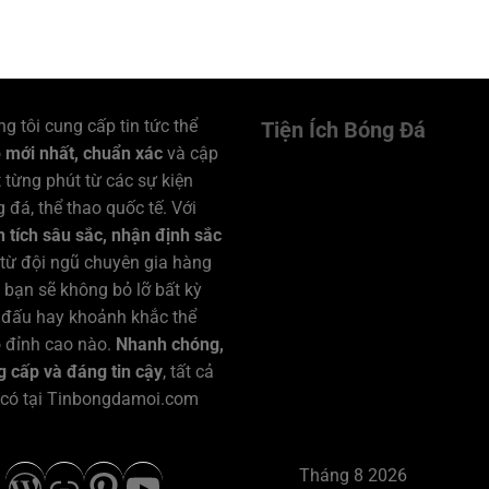
g tôi cung cấp tin tức thể
Tiện Ích Bóng Đá
o
mới nhất, chuẩn xác
và cập
 từng phút từ các sự kiện
 đá, thể thao quốc tế. Với
 tích sâu sắc, nhận định sắc
từ đội ngũ chuyên gia hàng
 bạn sẽ không bỏ lỡ bất kỳ
 đấu hay khoảnh khắc thể
 đỉnh cao nào.
Nhanh chóng,
 cấp và đáng tin cậy
, tất cả
 có tại Tinbongdamoi.com
500px
WordPress
Liên kết
Pinterest
Youtube
Tháng 8 2026