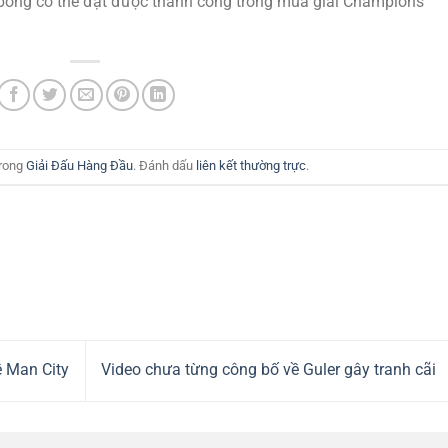
i bóng có thể đạt được thành công trong mùa giải Champions
trong
Giải Đấu Hàng Đầu
. Đánh dấu
liên kết thường trực
.
 Man City
Video chưa từng công bố về Guler gây tranh cãi