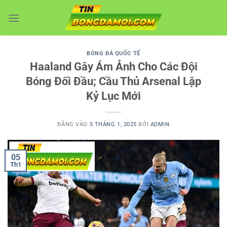
Bỏ
qua
nội
dung
BÓNG ĐÁ QUỐC TẾ
Haaland Gây Ám Ảnh Cho Các Đội
Bóng Đối Đầu; Cầu Thủ Arsenal Lập
Kỷ Lục Mới
ĐĂNG VÀO
5 THÁNG 1, 2025
BỞI
ADMIN
05
Th1