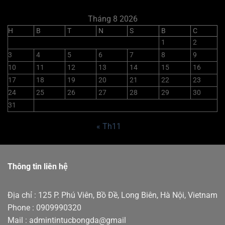
Tháng 8 2026
H
B
T
N
S
B
C
1
2
3
4
5
6
7
8
9
10
11
12
13
14
15
16
17
18
19
20
21
22
23
24
25
26
27
28
29
30
31
« Th11
Thông tin liên hệ
Địa chỉ : 125 P. Phú Viên, Bồ Đề, Long Biên, Hà Nội, Vietnam
Phone : 0909990320
Mail : admintintucbongda@gmail