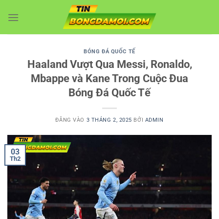
Bỏ
qua
nội
dung
BÓNG ĐÁ QUỐC TẾ
Haaland Vượt Qua Messi, Ronaldo,
Mbappe và Kane Trong Cuộc Đua
Bóng Đá Quốc Tế
ĐĂNG VÀO
3 THÁNG 2, 2025
BỞI
ADMIN
03
Th2