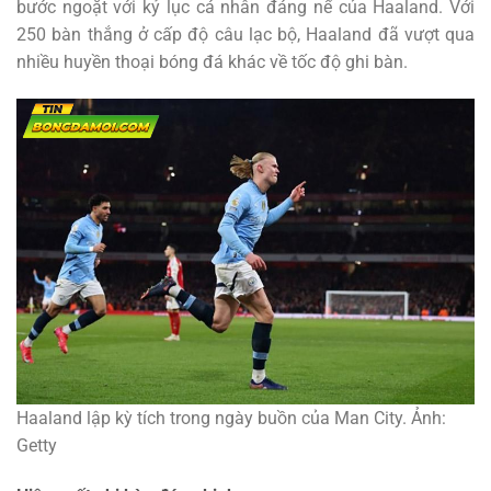
bước ngoặt với kỷ lục cá nhân đáng nể của Haaland. Với
250 bàn thắng ở cấp độ câu lạc bộ, Haaland đã vượt qua
nhiều huyền thoại bóng đá khác về tốc độ ghi bàn.
Haaland lập kỳ tích trong ngày buồn của Man City. Ảnh:
Getty