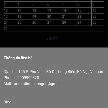
3
4
5
6
7
8
9
10
11
12
13
14
15
16
17
18
19
20
21
22
23
24
25
26
27
28
29
30
31
« Th11
Thông tin liên hệ
Địa chỉ : 125 P. Phú Viên, Bồ Đề, Long Biên, Hà Nội, Vietnam
Phone : 0909990320
Mail : admintintucbongda@gmail
Blog