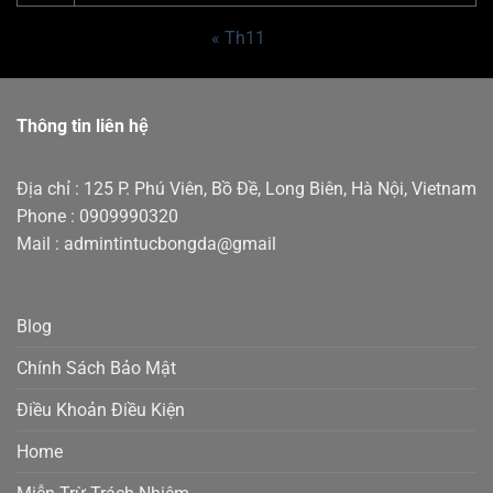
« Th11
Thông tin liên hệ
Địa chỉ : 125 P. Phú Viên, Bồ Đề, Long Biên, Hà Nội, Vietnam
Phone : 0909990320
Mail : admintintucbongda@gmail
Blog
Chính Sách Bảo Mật
Điều Khoản Điều Kiện
Home