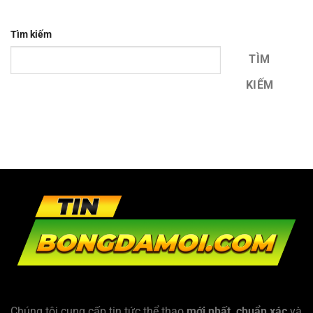
Tìm kiếm
TÌM
KIẾM
Chúng tôi cung cấp tin tức thể thao
mới nhất, chuẩn xác
và