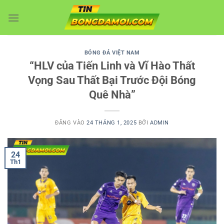
Bỏ
qua
nội
dung
BÓNG ĐÁ VIỆT NAM
“HLV của Tiến Linh và Vĩ Hào Thất
Vọng Sau Thất Bại Trước Đội Bóng
Quê Nhà”
ĐĂNG VÀO
24 THÁNG 1, 2025
BỞI
ADMIN
24
Th1