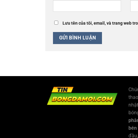
Lưu tên của tôi, email, và trang web tro
Chún
tha
nhật
bóng
phân
bén
đầu,