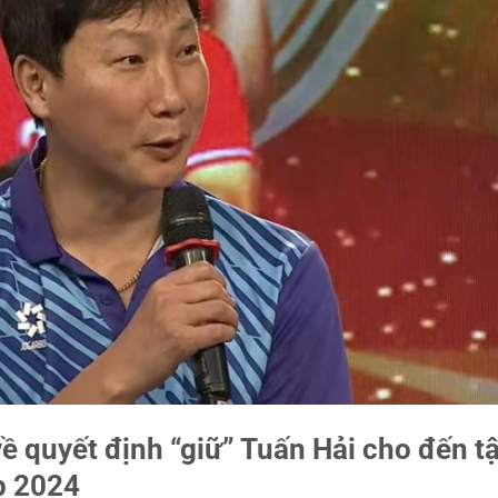
về quyết định “giữ” Tuấn Hải cho đến t
p 2024