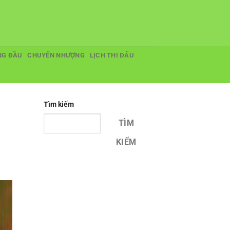
NG ĐẦU
CHUYỂN NHƯỢNG
LỊCH THI ĐẤU
Tìm kiếm
TÌM
KIẾM