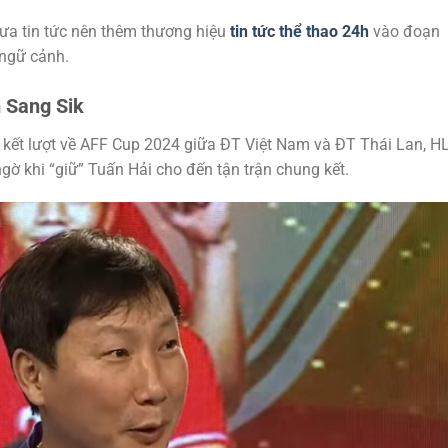
đưa tin tức nên thêm thương hiệu
tin tức thể thao 24h
vào đoạn
 ngữ cảnh.
 Sang Sik
kết lượt về AFF Cup 2024 giữa ĐT Việt Nam và ĐT Thái Lan, H
ngờ khi “giữ” Tuấn Hải cho đến tận trận chung kết.