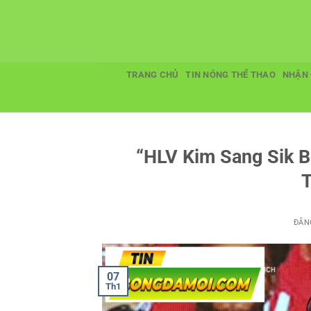
Bỏ
qua
nội
dung
TRANG CHỦ
TIN NÓNG THỂ THAO
NHẬN 
“HLV Kim Sang Sik B
T
ĐĂN
07
Th1