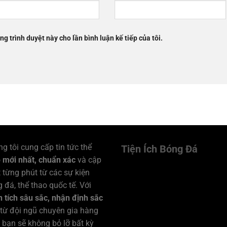
ng trình duyệt này cho lần bình luận kế tiếp của tôi.
g tôi cung cấp tin tức thể
Tiện Ích Bóng Đá
o
mới nhất, chuẩn xác
và cập
 từng phút từ các sự kiện
 đá, thể thao quốc tế. Với
 tích sâu sắc, nhận định sắc
từ đội ngũ chuyên gia hàng
 bạn sẽ không bỏ lỡ bất kỳ