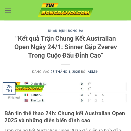
Bỏ
qua
nội
dung
NHẬN ĐỊNH BÓNG ĐÁ
“Kết quả Trận Chung Kết Australian
Open Ngày 24/1: Sinner Gặp Zverev
Trong Cuộc Đấu Đỉnh Cao”
ĐĂNG VÀO
25 THÁNG 1, 2025
BỞI
ADMIN
25
Th1
Bản tin thể thao 24h: Chung kết Australian Open
2025 và những diễn biến đỉnh cao
Trận chung kết Australian Open 2025 đã diễn ra hấp dẫn