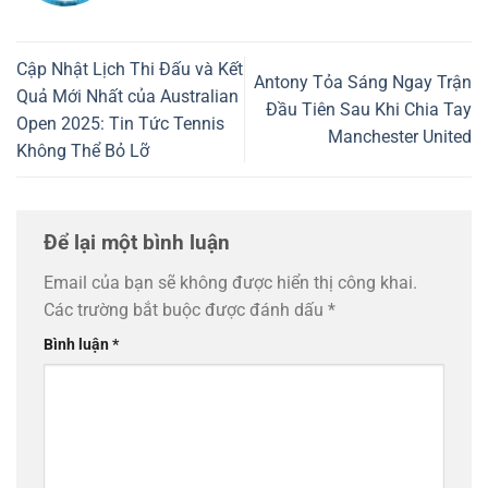
Cập Nhật Lịch Thi Đấu và Kết
Antony Tỏa Sáng Ngay Trận
Quả Mới Nhất của Australian
Đầu Tiên Sau Khi Chia Tay
Open 2025: Tin Tức Tennis
Manchester United
Không Thể Bỏ Lỡ
Để lại một bình luận
Email của bạn sẽ không được hiển thị công khai.
Các trường bắt buộc được đánh dấu
*
Bình luận
*