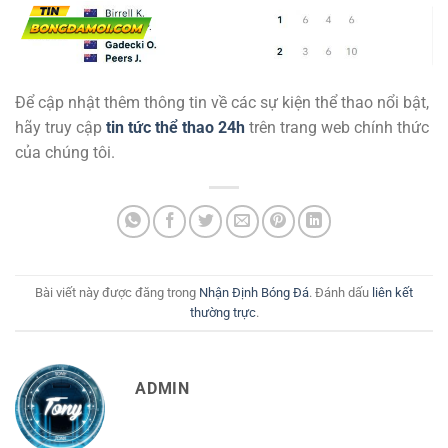
Để cập nhật thêm thông tin về các sự kiện thể thao nổi bật,
hãy truy cập
tin tức thể thao 24h
trên trang web chính thức
của chúng tôi.
Bài viết này được đăng trong
Nhận Định Bóng Đá
. Đánh dấu
liên kết
thường trực
.
ADMIN