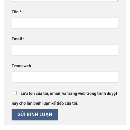
Tên
*
Email
*
Trang web
Lưu tên của tôi, email, và trang web trong trình duyệt
này cho lần bình luận kế tiếp của tôi.