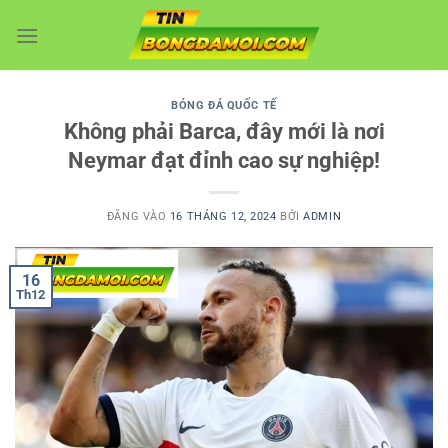
Bỏ
qua
nội
dung
BÓNG ĐÁ QUỐC TẾ
Không phải Barca, đây mới là nơi
Neymar đạt đỉnh cao sự nghiệp!
ĐĂNG VÀO
16 THÁNG 12, 2024
BỞI
ADMIN
16
Th12