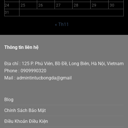
24
25
26
27
28
29
30
31
« Th11
Thông tin liên hệ
Địa chỉ : 125 P. Phú Viên, Bồ Đề, Long Biên, Hà Nội, Vietnam
Phone : 0909990320
Mail : admintintucbongda@gmail
Blog
Chính Sách Bảo Mật
Điều Khoản Điều Kiện