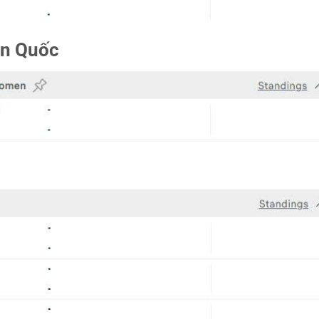
àn Quốc