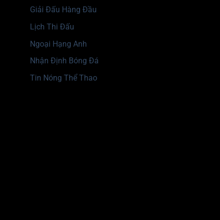
Giải Đấu Hàng Đầu
Lịch Thi Đấu
Ngoại Hạng Anh
Nhận Định Bóng Đá
Tin Nóng Thể Thao