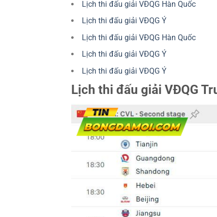
Lịch thi đấu giải VĐQG Hàn Quốc
Lịch thi đấu giải VĐQG Ý
Lịch thi đấu giải VĐQG Hàn Quốc
Lịch thi đấu giải VĐQG Ý
Lịch thi đấu giải VĐQG Ý
Lịch thi đấu giải VĐQG T