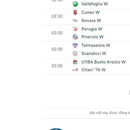
Bài viết này được đăng 