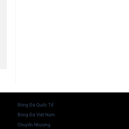
Bóng Đá Quốc Tế
Bóng Đá Việt Nam
Chuyển Nhượng