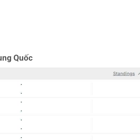
rung Quốc