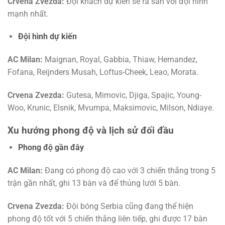
Crvena Zvezda:
Đội khách dự kiến sẽ ra sân với đội hình
mạnh nhất.
Đội hình dự kiến
AC Milan:
Maignan, Royal, Gabbia, Thiaw, Hernandez,
Fofana, Reijnders Musah, Loftus-Cheek, Leao, Morata.
Crvena Zvezda:
Gutesa, Mimovic, Djiga, Spajic, Young-
Woo, Krunic, Elsnik, Mvumpa, Maksimovic, Milson, Ndiaye.
Xu hướng phong độ và lịch sử đối đầu
Phong độ gần đây
AC Milan:
Đang có phong độ cao với 3 chiến thắng trong 5
trận gần nhất, ghi 13 bàn và để thủng lưới 5 bàn.
Crvena Zvezda:
Đội bóng Serbia cũng đang thể hiện
phong độ tốt với 5 chiến thắng liên tiếp, ghi được 17 bàn