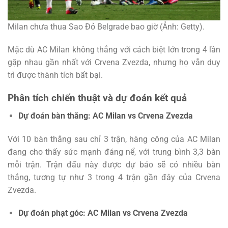
Milan chưa thua Sao Đỏ Belgrade bao giờ (Ảnh: Getty).
Mặc dù AC Milan không thắng với cách biệt lớn trong 4 lần
gặp nhau gần nhất với Crvena Zvezda, nhưng họ vẫn duy
trì được thành tích bất bại.
Phân tích chiến thuật và dự đoán kết quả
Dự đoán bàn thắng: AC Milan vs Crvena Zvezda
Với 10 bàn thắng sau chỉ 3 trận, hàng công của AC Milan
đang cho thấy sức mạnh đáng nể, với trung bình 3,3 bàn
mỗi trận. Trận đấu này được dự báo sẽ có nhiều bàn
thắng, tương tự như 3 trong 4 trận gần đây của Crvena
Zvezda.
Dự đoán phạt góc: AC Milan vs Crvena Zvezda