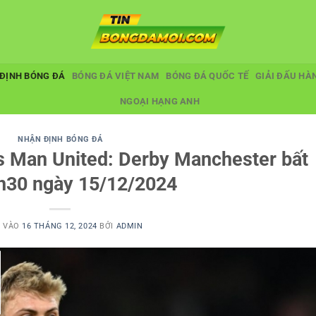
ĐỊNH BÓNG ĐÁ
BÓNG ĐÁ VIỆT NAM
BÓNG ĐÁ QUỐC TẾ
GIẢI ĐẤU HÀ
NGOẠI HẠNG ANH
NHẬN ĐỊNH BÓNG ĐÁ
s Man United: Derby Manchester bất
h30 ngày 15/12/2024
 VÀO
16 THÁNG 12, 2024
BỞI
ADMIN