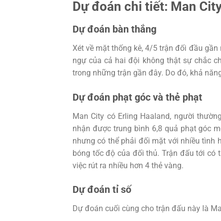
Dự đoán chi tiết: Man Cit
Dự đoán bàn thắng
Xét về mặt thống kê, 4/5 trận đối đầu gần
ngự của cả hai đội không thật sự chắc ch
trong những trận gần đây. Do đó, khả năng 
Dự đoán phạt góc và thẻ phạt
Man City có Erling Haaland, người thườn
nhận được trung bình 6,8 quả phạt góc m
nhưng có thể phải đối mặt với nhiều tình
bóng tốc độ của đối thủ. Trận đấu tới có 
việc rút ra nhiều hơn 4 thẻ vàng.
Dự đoán tỉ số
Dự đoán cuối cùng cho trận đấu này là Man