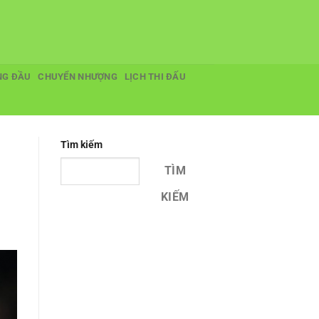
NG ĐẦU
CHUYỂN NHƯỢNG
LỊCH THI ĐẤU
Tìm kiếm
TÌM
KIẾM