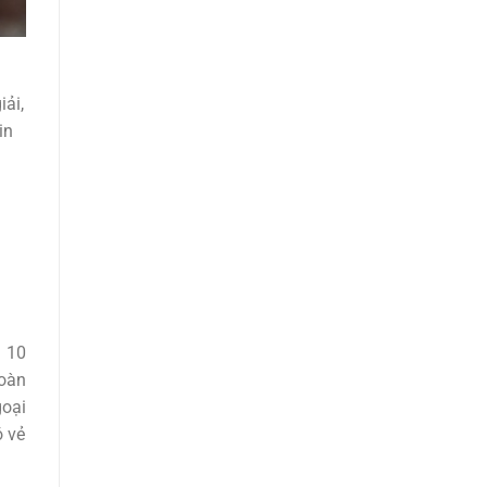
iải,
in
g 10
đoàn
goại
ó vẻ