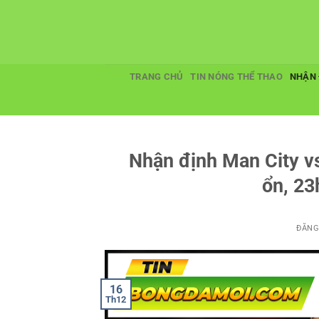
Bỏ
qua
nội
dung
TRANG CHỦ
TIN NÓNG THỂ THAO
NHẬN 
Nhận định Man City v
ổn, 23
ĐĂNG
16
Th12