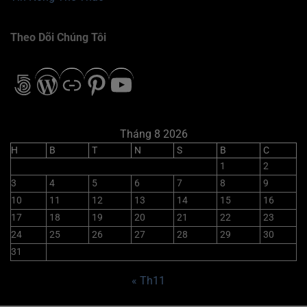
Theo Dõi Chúng Tôi
500px
WordPress
Liên kết
Pinterest
Youtube
Tháng 8 2026
H
B
T
N
S
B
C
1
2
3
4
5
6
7
8
9
10
11
12
13
14
15
16
17
18
19
20
21
22
23
24
25
26
27
28
29
30
31
« Th11