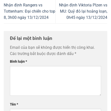
Nhận định Rangers vs
Nhận định Viktoria Plzen vs
Tottenham: Đại chiến cho top
MU: Quỷ đỏ lại hoảng loạn,
8, 3h00 ngày 13/12/2024
0h45 ngày 13/12/2024
Để lại một bình luận
Email của bạn sẽ không được hiển thị công khai.
Các trường bắt buộc được đánh dấu
*
Bình luận
*
Tên
*