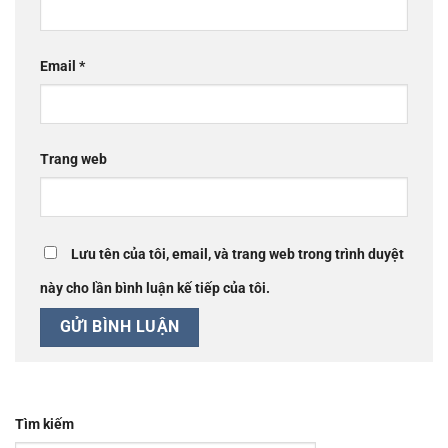
Email
*
Trang web
Lưu tên của tôi, email, và trang web trong trình duyệt
này cho lần bình luận kế tiếp của tôi.
Tìm kiếm