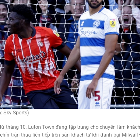
: Sky Sports)
ể từ tháng 10, Luton Town đang tập trung cho chuyến làm khách
hín trận thua liên tiếp trên sân khách từ khi đánh bại Milwall