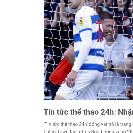
Tin tức thể thao 24h: Nh
‘Tin tức thể thao 24h’ đóng vai trò là tran
Luton Town tại Loftus Road trong vòng 2