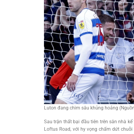
Luton đang chìm sâu khủng hoảng (Nguồn
Sau trận thất bại đầu tiên trên sân nhà k
Loftus Road, với hy vọng chấm dứt chuỗi c