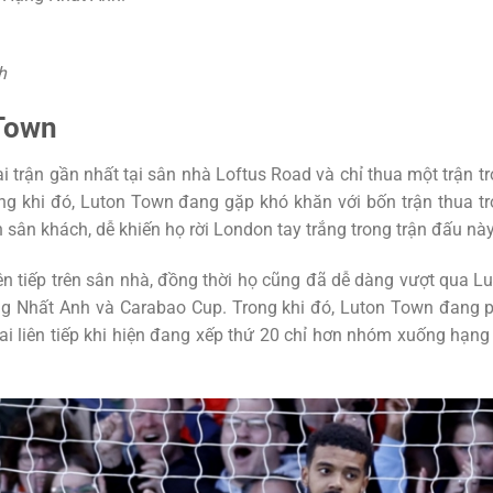
h
Town
 trận gần nhất tại sân nhà Loftus Road và chỉ thua một trận t
ng khi đó, Luton Town đang gặp khó khăn với bốn trận thua t
n sân khách, dễ khiến họ rời London tay trắng trong trận đấu này
ên tiếp trên sân nhà, đồng thời họ cũng đã dễ dàng vượt qua L
ng Nhất Anh và Carabao Cup. Trong khi đó, Luton Town đang 
ai liên tiếp khi hiện đang xếp thứ 20 chỉ hơn nhóm xuống hạng