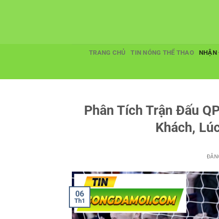
Bỏ
qua
nội
dung
TRANG CHỦ
TIN NÓNG THỂ THAO
NHẬN 
Phân Tích Trận Đấu QP
Khách, Lú
ĐĂN
06
Th1