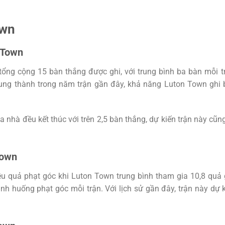
own
 Town
 tổng cộng 15 bàn thắng được ghi, với trung bình ba bàn mỗi t
hung thành trong năm trận gần đây, khả năng Luton Town ghi
 nhà đều kết thúc với trên 2,5 bàn thắng, dự kiến trận này cũn
Town
ều quả phạt góc khi Luton Town trung bình tham gia 10,8 quả
ình huống phạt góc mỗi trận. Với lịch sử gần đây, trận này dự 