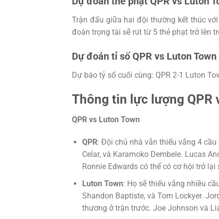
Dự đoán thẻ phạt QPR vs Luton 
Trận đấu giữa hai đội thường kết thúc vớ
đoán trọng tài sẽ rút từ 5 thẻ phạt trở lên t
Dự đoán tỉ số QPR vs Luton Town
Dự báo tỷ số cuối cùng: QPR 2-1 Luton To
Thông tin lực lượng QPR 
QPR vs Luton Town
QPR
: Đội chủ nhà vẫn thiếu vắng 4 cầu
Celar, và Karamoko Dembele. Lucas And
Ronnie Edwards có thể có cơ hội trở lạ
Luton Town
: Họ sẽ thiếu vắng nhiều cầ
Shandon Baptiste, và Tom Lockyer. Jord
thương ở trận trước. Joe Johnson và Li