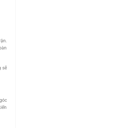
rận.
 bàn
g sẽ
 góc
kiến