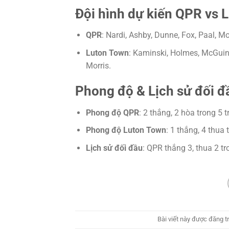
Đội hình dự kiến QPR vs 
QPR
: Nardi, Ashby, Dunne, Fox, Paal, Mo
Luton Town
: Kaminski, Holmes, McGuin
Morris.
Phong độ & Lịch sử đối đ
Phong độ QPR
: 2 thắng, 2 hòa trong 5 
Phong độ Luton Town
: 1 thắng, 4 thua 
Lịch sử đối đầu
: QPR thắng 3, thua 2 t
Bài viết này được đăng 