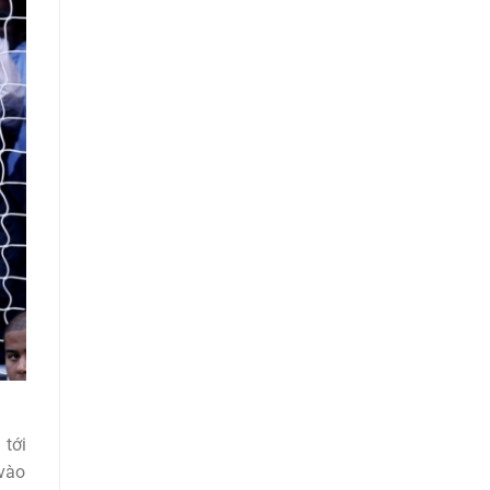
 tới
 vào