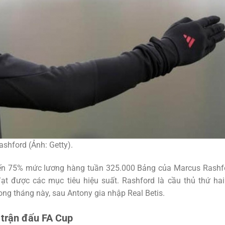
ashford (Ảnh: Getty).
ả đến 75% mức lương hàng tuần 325.000 Bảng của Marcus Rashf
ạt được các mục tiêu hiệu suất. Rashford là cầu thủ thứ hai
ng tháng này, sau Antony gia nhập Real Betis.
 trận đấu FA Cup