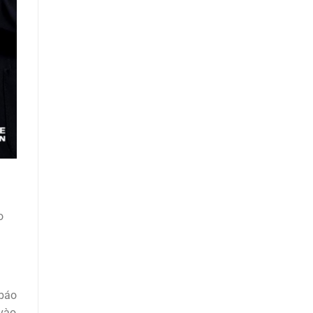
o
 báo
 vào