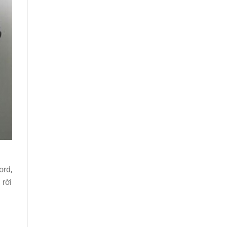
ord,
 rời