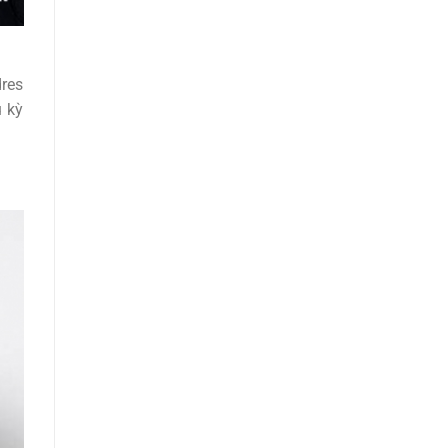
dres
u kỳ