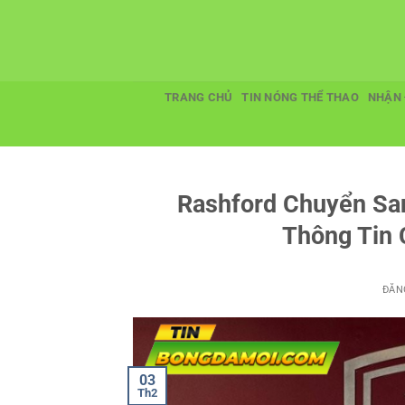
Bỏ
qua
nội
dung
TRANG CHỦ
TIN NÓNG THỂ THAO
NHẬN 
Rashford Chuyển Sa
Thông Tin
ĐĂN
03
Th2