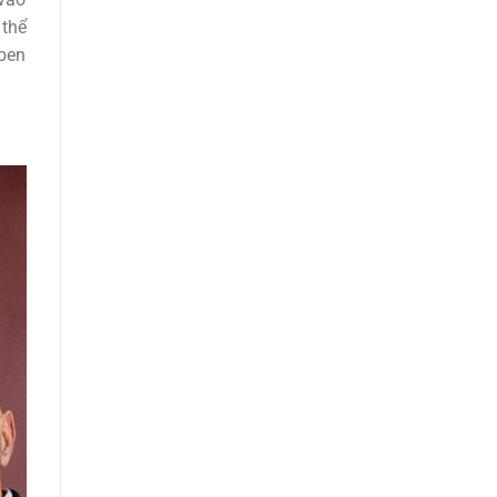
 thể
uben