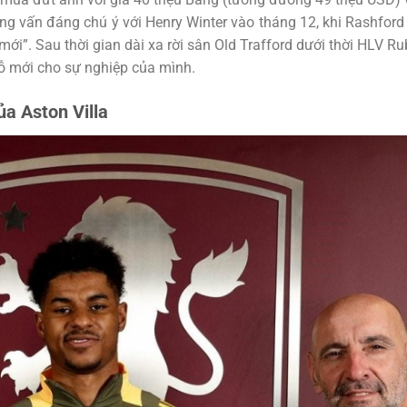
g vấn đáng chú ý với Henry Winter vào tháng 12, khi Rashford
i”. Sau thời gian dài xa rời sân Old Trafford dưới thời HLV R
đỗ mới cho sự nghiệp của mình.
ủa Aston Villa