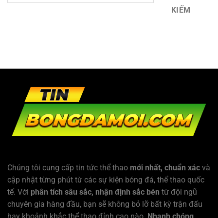
KIẾM
Chúng tôi cung cấp tin tức thể thao
mới nhất, chuẩn xác
và
cập nhật từng phút từ các sự kiện bóng đá, thể thao quốc
tế. Với
phân tích sâu sắc, nhận định sắc bén
từ đội ngũ
chuyên gia hàng đầu, bạn sẽ không bỏ lỡ bất kỳ trận đấu
hay khoảnh khắc thể thao đỉnh cao nào.
Nhanh chóng,