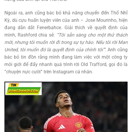
Ngoài ra, anh cũng bác bỏ khả năng chuyển đến Thổ Nhĩ
Kỳ, dù cựu huấn luyện viên của anh – Jose Mourinho, hiện
đang dẫn dắt Fenerbahce. Giải thích về quyết định của
mình, Rashford chia sẻ:
“Tôi sẵn sàng cho một thử thách
mới, nhưng tôi muốn rời đi trong sự tự hào. Nếu tôi rời Man
United, tôi muốn đó là quyết định của chính tôi”‘.
Anh cũng
bác bỏ tin đồn rằng mình đang làm việc với một công ty
môi giới để đẩy nhanh quá trình rời Old Trafford, gọi đó là
“chuyện nực cười” trên Instagram cá nhân.