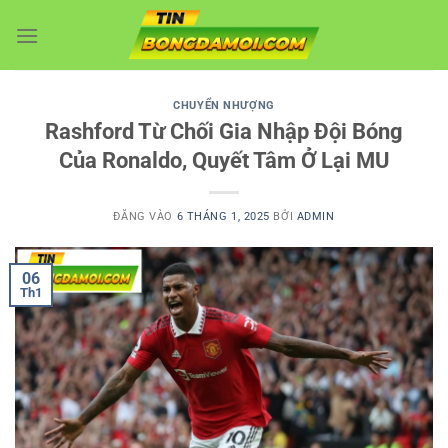
Bỏ
qua
nội
dung
CHUYỂN NHƯỢNG
Rashford Từ Chối Gia Nhập Đội Bóng
Của Ronaldo, Quyết Tâm Ở Lại MU
ĐĂNG VÀO
6 THÁNG 1, 2025
BỞI
ADMIN
06
Th1