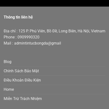
Thông tin liên hệ
Địa chỉ : 125 P. Phú Viên, Bồ Đề, Long Biên, Hà Nội, Vietnam
Phone : 0909990320
Mail : admintintucbongda@gmail
Blog
Chính Sách Bảo Mật
Điều Khoản Điều Kiện
Home
Miễn Trừ Trách Nhiệm