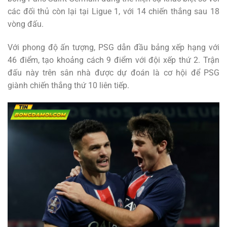
các đối thủ còn lại tại Ligue 1, với 14 chiến thắng sau 18
vòng đấu.
Với phong độ ấn tượng, PSG dẫn đầu bảng xếp hạng với
46 điểm, tạo khoảng cách 9 điểm với đội xếp thứ 2. Trận
đấu này trên sân nhà được dự đoán là cơ hội để PSG
giành chiến thắng thứ 10 liên tiếp.