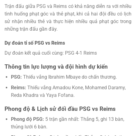
Trận đấu giữa PSG và Reims có khả năng diễn ra với nhiều
tình huống phạt góc và thẻ phạt, khi cả hai đội đều có lịch
sử nhận nhiều thẻ và thực hiện nhiều quả phạt góc trong
những trận đấu gần đây.
Dự đoán tỉ số PSG vs Reims
Dự đoán kết quả cuối cùng: PSG 4-1 Reims
Thông tin lực lượng và đội hình dự kiến
PSG:
Thiếu vắng Ibrahim Mbaye do chấn thương.
Reims:
Thiếu vắng Amadou Kone, Mohamed Daramy,
Reda Khadra và Yaya Fofana.
Phong độ & Lịch sử đối đầu PSG vs Reims
Phong độ PSG:
5 trận gần nhất: Thắng 5, ghi 13 bàn,
thủng lưới 6 bàn.