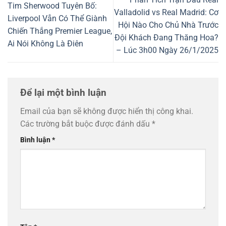
Tim Sherwood Tuyên Bố:
Valladolid vs Real Madrid: Cơ
Liverpool Vẫn Có Thể Giành
Hội Nào Cho Chủ Nhà Trước
Chiến Thắng Premier League,
Đội Khách Đang Thăng Hoa?
Ai Nói Không Là Điên
– Lúc 3h00 Ngày 26/1/2025
Để lại một bình luận
Email của bạn sẽ không được hiển thị công khai.
Các trường bắt buộc được đánh dấu
*
Bình luận
*