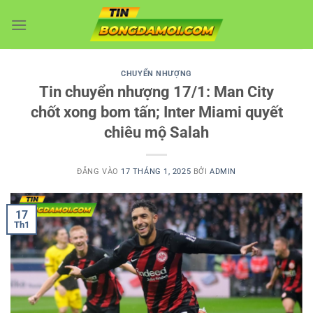
Bỏ
qua
nội
dung
CHUYỂN NHƯỢNG
Tin chuyển nhượng 17/1: Man City
chốt xong bom tấn; Inter Miami quyết
chiêu mộ Salah
ĐĂNG VÀO
17 THÁNG 1, 2025
BỞI
ADMIN
17
Th1