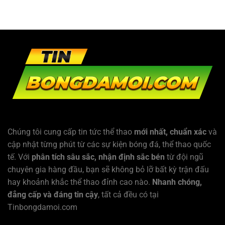
Chúng tôi cung cấp tin tức thể thao
mới nhất, chuẩn xác
và
cập nhật từng phút từ các sự kiện bóng đá, thể thao quốc
tế. Với
phân tích sâu sắc, nhận định sắc bén
từ đội ngũ
chuyên gia hàng đầu, bạn sẽ không bỏ lỡ bất kỳ trận đấu
hay khoảnh khắc thể thao đỉnh cao nào.
Nhanh chóng,
đẳng cấp và đáng tin cậy
, tất cả đều có tại
Tinbongdamoi.com