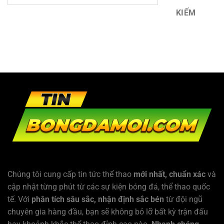
KIẾM
Chúng tôi cung cấp tin tức thể thao
mới nhất, chuẩn xác
và
cập nhật từng phút từ các sự kiện bóng đá, thể thao quốc
tế. Với
phân tích sâu sắc, nhận định sắc bén
từ đội ngũ
chuyên gia hàng đầu, bạn sẽ không bỏ lỡ bất kỳ trận đấu