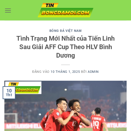
Bỏ
qua
nội
dung
BÓNG ĐÁ VIỆT NAM
Tình Trạng Mới Nhất của Tiến Linh
Sau Giải AFF Cup Theo HLV Bình
Dương
ĐĂNG VÀO
10 THÁNG 1, 2025
BỞI
ADMIN
10
Th1