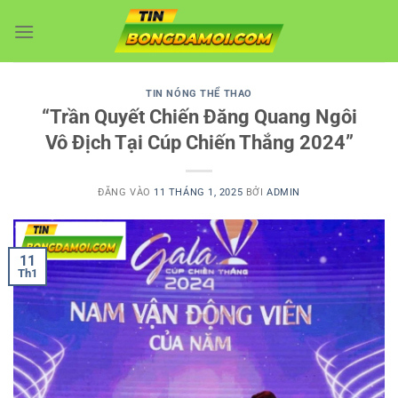
Bỏ
qua
nội
dung
TIN NÓNG THỂ THAO
“Trần Quyết Chiến Đăng Quang Ngôi
Vô Địch Tại Cúp Chiến Thắng 2024”
ĐĂNG VÀO
11 THÁNG 1, 2025
BỞI
ADMIN
11
Th1