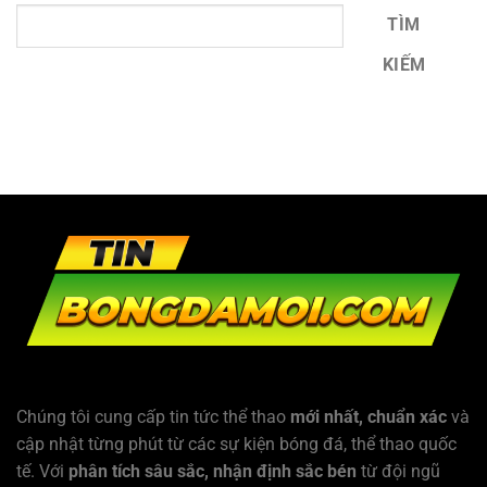
TÌM
KIẾM
Chúng tôi cung cấp tin tức thể thao
mới nhất, chuẩn xác
và
cập nhật từng phút từ các sự kiện bóng đá, thể thao quốc
tế. Với
phân tích sâu sắc, nhận định sắc bén
từ đội ngũ