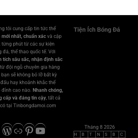
g tôi cung cấp tin tức thể
Tiện Ích Bóng Đá
o
mới nhất, chuẩn xác
và cập
 từng phút từ các sự kiện
 đá, thể thao quốc tế. Với
 tích sâu sắc, nhận định sắc
từ đội ngũ chuyên gia hàng
 bạn sẽ không bỏ lỡ bất kỳ
 đấu hay khoảnh khắc thể
 đỉnh cao nào.
Nhanh chóng,
 cấp và đáng tin cậy
, tất cả
 có tại Tinbongdamoi.com
500px
WordPress
Liên kết
Pinterest
Youtube
Tháng 8 2026
H
B
T
N
S
B
C