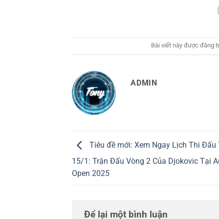
Bài viết này được đăng 
ADMIN
Tiêu đề mới: Xem Ngay Lịch Thi Đấu 
15/1: Trận Đấu Vòng 2 Của Djokovic Tại A
Open 2025
Để lại một bình luận