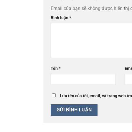
Email của bạn sẽ không được hiển thị 
Bình luận
*
Tên
*
Ema
Lưu tên của tôi, email, và trang web tro