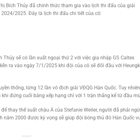
hị Bích Thủy đã chính thức tham gia vào lịch thi đấu của giải
24/2025. Đây là lịch thi đấu chi tiết của cô:
h Thủy sẽ có lần xuất ngoại thứ 2 với việc gia nhập GS Caltex
 diễn ra vào ngày 7/1/2025 khi đội của cô sẽ đối đầu với Heung
ruyền thống, từng 12 lần vô địch giải VĐQG Hàn Quốc. Tuy nhiên
 khi đứng cuối bảng xếp hạng chỉ với 1 trận thắng kể từ đầu m
để thay thế suất châu Á của Stefanie Weiler, người đã phải ng
nh năm 2000 được kỳ vọng sẽ giúp đội bóng thủ đô Hàn Quốc v