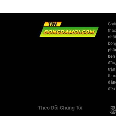
Chún
tha
nhật
bóng
phân
bén
đầu,
trận
thao
đẳng
đều
Theo Dõi Chúng Tôi