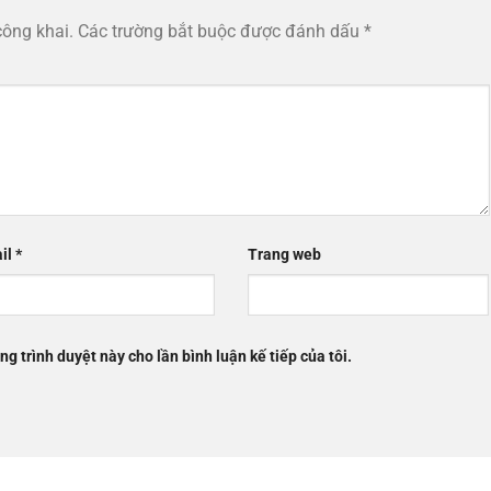
công khai.
Các trường bắt buộc được đánh dấu
*
il
*
Trang web
ng trình duyệt này cho lần bình luận kế tiếp của tôi.