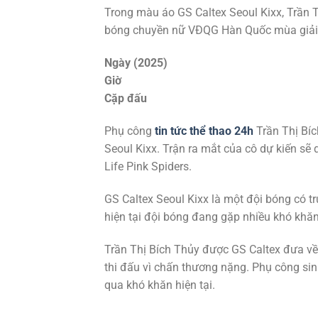
Trong màu áo GS Caltex Seoul Kixx, Trần T
bóng chuyền nữ VĐQG Hàn Quốc mùa giải 20
Ngày (2025)
Giờ
Cặp đấu
Phụ công
tin tức thể thao 24h
Trần Thị Bíc
Seoul Kixx. Trận ra mắt của cô dự kiến sẽ
Life Pink Spiders.
GS Caltex Seoul Kixx là một đội bóng có t
hiện tại đội bóng đang gặp nhiều khó khăn
Trần Thị Bích Thủy được GS Caltex đưa về 
thi đấu vì chấn thương nặng. Phụ công si
qua khó khăn hiện tại.