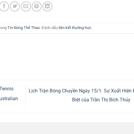
trong
Tin Nóng Thể Thao
. Đánh dấu
liên kết thường trực
.
Tennis
Lịch Trận Bóng Chuyền Ngày 15/1: Sự Xuất Hiện
ustralian
Biệt của Trần Thị Bích Thủy