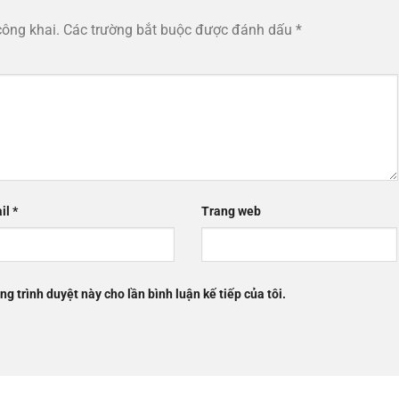
công khai.
Các trường bắt buộc được đánh dấu
*
il
*
Trang web
ng trình duyệt này cho lần bình luận kế tiếp của tôi.