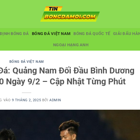
ĐỊNH BÓNG ĐÁ
BÓNG ĐÁ VIỆT NAM
BÓNG ĐÁ QUỐC TẾ
GIẢI ĐẤU HÀ
NGOẠI HẠNG ANH
BÓNG ĐÁ VIỆT NAM
Đá: Quảng Nam Đối Đầu Bình Dương
 Ngày 9/2 – Cập Nhật Từng Phút
G VÀO
9 THÁNG 2, 2025
BỞI
ADMIN