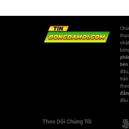
Chún
tha
nhật
bóng
phân
bén
đầu,
trận
thao
đẳng
đều
Theo Dõi Chúng Tôi