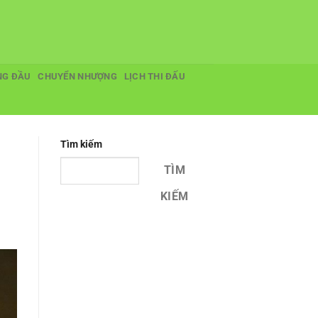
NG ĐẦU
CHUYỂN NHƯỢNG
LỊCH THI ĐẤU
Tìm kiếm
TÌM
KIẾM