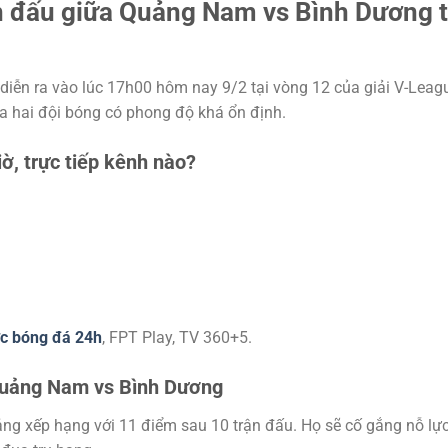
ận đấu giữa Quảng Nam vs Bình Dương t
iễn ra vào lúc 17h00 hôm nay 9/2 tại vòng 12 của giải V-Leag
a hai đội bóng có phong độ khá ổn định.
, trực tiếp kênh nào?
ức bóng đá 24h
, FPT Play, TV 360+5.
Quảng Nam vs Bình Dương
g xếp hạng với 11 điểm sau 10 trận đấu. Họ sẽ cố gắng nỗ lự