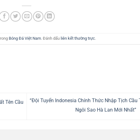
trong
Bóng Đá Việt Nam
. Đánh dấu
liên kết thường trực
.
“Đội Tuyển Indonesia Chính Thức Nhập Tịch Cầu
ất Tên Cầu
Ngôi Sao Hà Lan Mới Nhất”